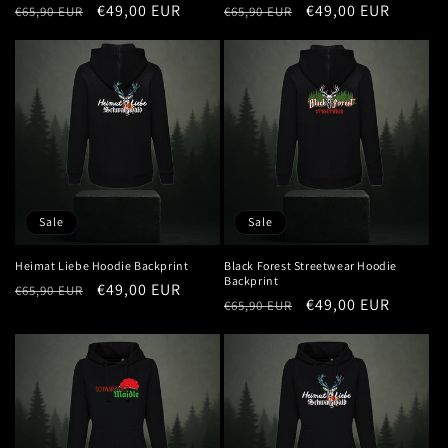
Normaler
Verkaufspreis
€49,00 EUR
Normaler
Verkaufspreis
€49,00 EUR
€65,90 EUR
€65,90 EUR
Preis
Preis
Sale
Sale
Heimat Liebe Hoodie Backprint
Black Forest Streetwear Hoodie
Backprint
Normaler
Verkaufspreis
€49,00 EUR
€65,90 EUR
Normaler
Verkaufspreis
€49,00 EUR
€65,90 EUR
Preis
Preis