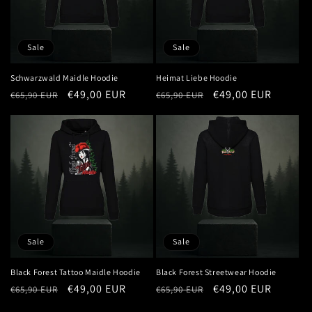
Sale
Sale
Schwarzwald Maidle Hoodie
Heimat Liebe Hoodie
Normaler
Verkaufspreis
€49,00 EUR
Normaler
Verkaufspreis
€49,00 EUR
€65,90 EUR
€65,90 EUR
Preis
Preis
Sale
Sale
Black Forest Tattoo Maidle Hoodie
Black Forest Streetwear Hoodie
Normaler
Verkaufspreis
€49,00 EUR
Normaler
Verkaufspreis
€49,00 EUR
€65,90 EUR
€65,90 EUR
Preis
Preis