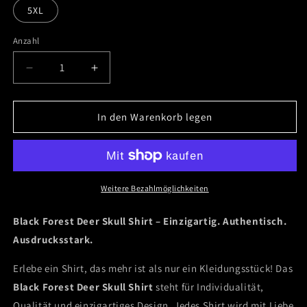
5XL
Anzahl
Verringere
Erhöhe
die
die
Menge
Menge
für
für
In den Warenkorb legen
Black
Black
Forest
Forest
Deer
Deer
Skull
Skull
T-
T-
Weitere Bezahlmöglichkeiten
Shirt
Shirt
Black Forest Deer Skull Shirt –
Einzigartig. Authentisch.
Ausdrucksstark.
Erlebe ein Shirt, das mehr ist als nur ein Kleidungsstück! Das
Black Forest
Deer Skull Shirt
steht für Individualität,
Qualität und einzigartiges Design. Jedes Shirt wird mit Liebe