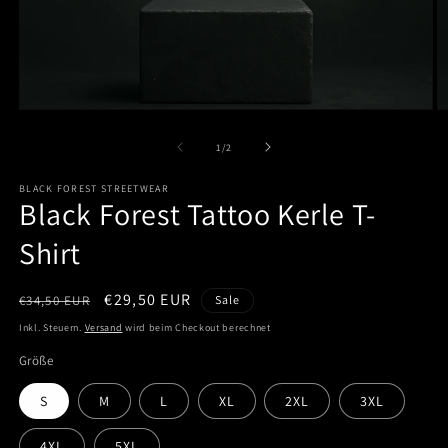
Medien
M
1
2
in
in
von
1
/
2
Modal
M
öffnen
ö
BLACK FOREST STREETWEAR
Black Forest Tattoo Kerle T-
Shirt
Normaler
Verkaufspreis
€29,50 EUR
€34,50 EUR
Sale
Preis
Inkl. Steuern.
Versand
wird beim Checkout berechnet
Größe
S
M
L
XL
2XL
3XL
4XL
5XL