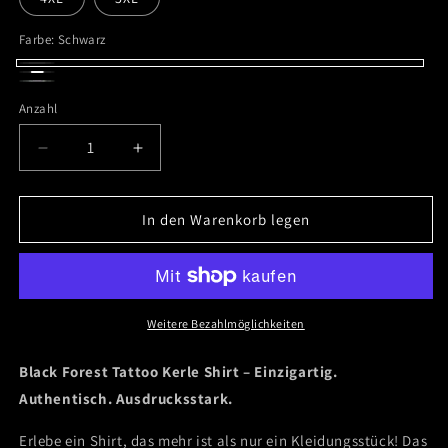
Farbe:
Schwarz
Schwarz
Weiß
Grau
Anzahl
Verringere
Erhöhe
die
die
Menge
Menge
für
für
In den Warenkorb legen
Black
Black
Forest
Forest
Tattoo
Tattoo
Kerle
Kerle
T-
T-
Weitere Bezahlmöglichkeiten
Shirt
Shirt
Black Forest Tattoo Kerle Shirt –
Einzigartig.
Authentisch. Ausdrucksstark.
Erlebe ein Shirt, das mehr ist als nur ein Kleidungsstück! Das