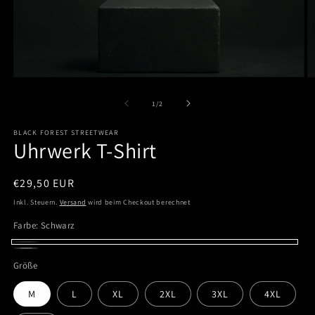
Medien
M
1
2
in
in
von
1
/
2
Modal
M
öffnen
ö
BLACK FOREST STREETWEAR
Uhrwerk T-Shirt
Normaler
€29,50 EUR
Preis
Inkl. Steuern.
Versand
wird beim Checkout berechnet
Farbe:
Schwarz
Schwarz
Grau
Größe
M
L
XL
2XL
3XL
4XL