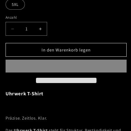
5XL
Anzahl
Verringere
Erhöhe
die
die
Menge
Menge
für
für
In den Warenkorb legen
Uhrwerk
Uhrwerk
T-
T-
Shirt
Shirt
Uhrwerk T-Shirt
Präzise. Zeitlos. Klar.
Das
Uhrwerk T-Shirt
steht für Struktur, Beständigkeit und